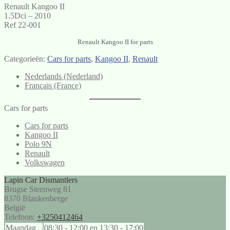
Renault Kangoo II
1.5Dci – 2010
Ref 22-001
Renault Kangoo II for parts
Categorieën:
Cars for parts
,
Kangoo II
,
Renault
Nederlands (Nederland)
Français (France)
Cars for parts
Cars for parts
Kangoo II
Polo 9N
Renault
Volkswagen
Lapin Car Dismantlers
Brugse Steenweg 81
8370
Blankenberge
België
Telefoon:
+3250412464
Maandag
08:30 - 12:00
en
13:30 - 17:00