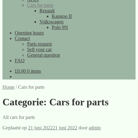
Cars for parts
Renault
Kangoo II
Volkswagen
Polo 9N
Opening hours
Contact
Parts request
Sell your car
General question
FAQ
£
0.00
0 items
Home
/
Cars for parts
Categorie:
Cars for parts
All cars for parts
Geplaatst op
21 juni 2022
21 juni 2022
door
admin